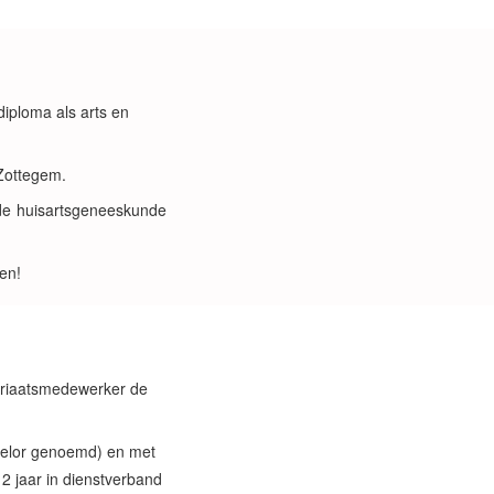
iploma als arts en
ottegem.
uisartsgeneeskunde
en!
ariaatsmedewerker de
helor genoemd) en met
12 jaar in dienstverband