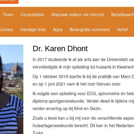
Team
Consultaties
Afspraak maken via internet
Bereikbaarh
Contact
Handige links
Apps
Belangrijke nummers
Verlof
Dr. Karen Dhont
In 2017 studeerde ik af als arts aan de Universiteit v
vervolledigde ik mijn opleiding tot huisarts in Kwatrech
Op 1 oktober 2019 startte ik bij de praktijk van Marc
en op 1 juni 2021 nam ik het roer hiervan over.
Ik volgde een opleiding voor ECG, spirometrie en he
diploma sportgeneeskunde. Verder deed ik tijdens mij
verder ervaring op bij Kind en Gezin.
Zoals u leest kan u bij mij voor de verschillende asp
huisartsgeneeskunde terecht. Dit kan in het Nederlan
Turks.