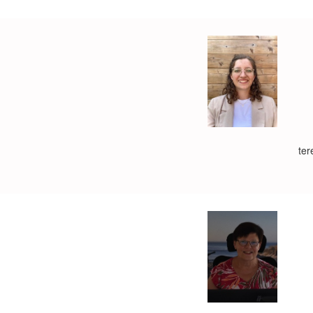
D
Ik
ce
Mi
U 
ter
Ik