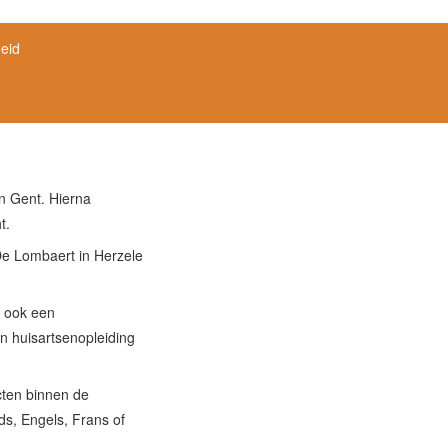
eid
an Gent. Hierna
t.
 De Lombaert in Herzele
b ook een
n huisartsenopleiding
ecten binnen de
ds, Engels, Frans of