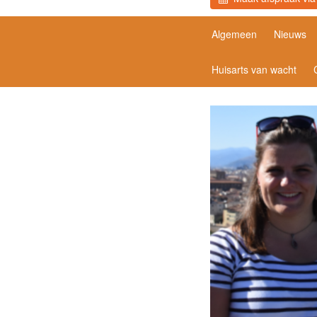
Algemeen
Nieuws
Huisarts van wacht